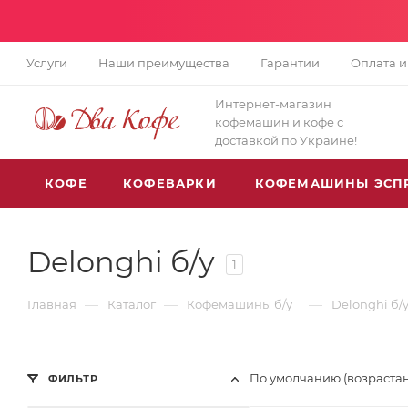
Услуги
Наши преимущества
Гарантии
Оплата и
Интернет-магазин
кофемашин и кофе с
доставкой по Украине!
КОФЕ
КОФЕВАРКИ
КОФЕМАШИНЫ ЭСП
Delonghi б/у
1
—
—
—
Главная
Каталог
Кофемашины б/у
Delonghi б/
По умолчанию (возраста
ФИЛЬТР