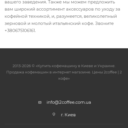
вашего заведения. Также мы можем предложить
вам широкий ассортимент аксессуаров по уходу за
кофейной техникой, и, разумеется, великолепный
зерновой и молотый итальянский кофе. Звоните
+380675106161.
2013-2026 © «Купить кофемашину в Киеве и Украине.
Продажа кофемашин в интернет магазине. Цены 2сoffee | 2
кофе»
info@2coffee.com.ua
г. Киев