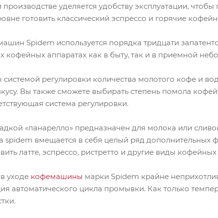
производстве уделяется удобству эксплуатации, чтобы 
овне готовить классический эспрессо и горячие кофейн
ашин Spidem используется порядка тридцати запатенто
 кофейных аппаратах как в быту, так и в приемной неб
 системой регулировки количества молотого кофе и вод
вкусу. Вы также сможете выбирать степень помола кофе
етствующая система регулировки.
адкой «панарелло» предназначен для молока или сливо
 spidem вмещается в себя целый ряд дополнительных ф
ить латте, эспрессо, ристретто и другие виды кофейных
 в уходе
кофемашины
марки Spidem крайне неприхотливы
я автоматического цикла промывки. Как только темпера
тки.