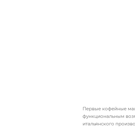
Первые кофейные маш
функциональным возм
итальянского произво