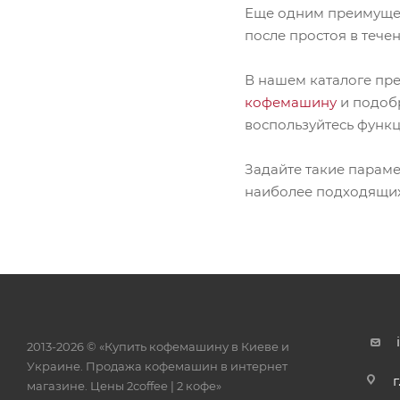
Еще одним преимущес
после простоя в течен
В нашем каталоге пр
кофемашину
и подоб
воспользуйтесь функц
Задайте такие параме
наиболее подходящих 
2013-2026 © «Купить кофемашину в Киеве и
Украине. Продажа кофемашин в интернет
г
магазине. Цены 2сoffee | 2 кофе»