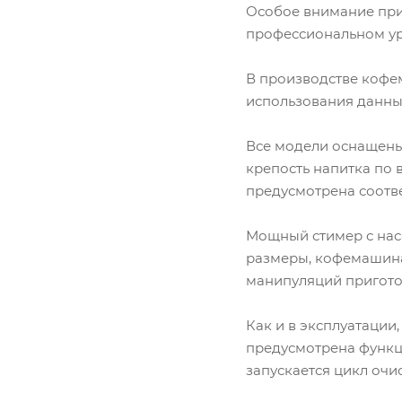
Особое внимание при 
профессиональном ур
В производстве кофем
использования данных
Все модели оснащены
крепость напитка по 
предусмотрена соотв
Мощный стимер с нас
размеры, кофемашина
манипуляций приготов
Как и в эксплуатации,
предусмотрена функци
запускается цикл очис