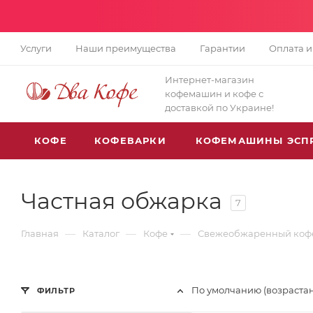
Услуги
Наши преимущества
Гарантии
Оплата и
Интернет-магазин
кофемашин и кофе с
доставкой по Украине!
КОФЕ
КОФЕВАРКИ
КОФЕМАШИНЫ ЭСП
Частная обжарка
7
—
—
—
Главная
Каталог
Кофе
Свежеобжаренный коф
По умолчанию (возраста
ФИЛЬТР