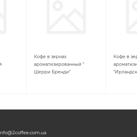
Кофе в зернах
Кофе в зе
й
ароматизированный "
ароматиз
Шерри Бренди"
"Ирландск
info@2coffee.com.ua