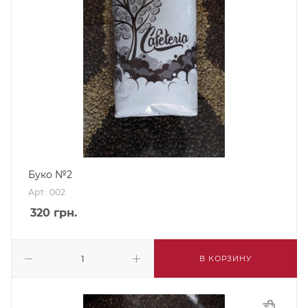
Буко №2
Арт.: 002
320
грн.
В КОРЗИНУ