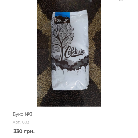
Буко №3
Арт.: 003
330
грн.