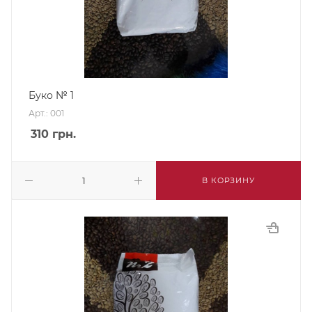
Буко № 1
Арт.: 001
310
грн.
В КОРЗИНУ