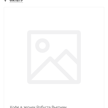
ФИЛЬТР
Кофе в зернах Робуста Вьетнам