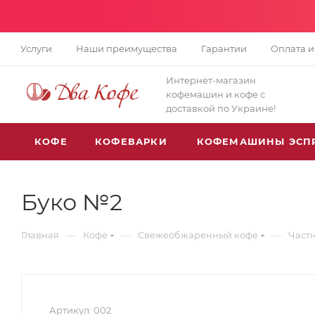
Услуги
Наши преимущества
Гарантии
Оплата и
Интернет-магазин
кофемашин и кофе с
доставкой по Украине!
КОФЕ
КОФЕВАРКИ
КОФЕМАШИНЫ ЭСП
Буко №2
—
—
—
Главная
Кофе
Свежеобжаренный кофе
Частн
Артикул:
002