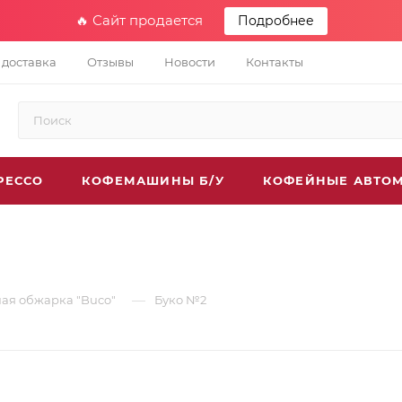
🔥 Сайт продается
Подробнее
 доставка
Отзывы
Новости
Контакты
РЕССО
КОФЕМАШИНЫ Б/У
КОФЕЙНЫЕ АВТО
—
ая обжарка "Buco"
Буко №2