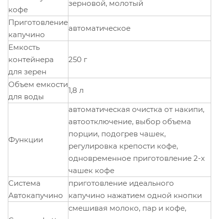
зерновой, молотый
кофе
Приготовление
автоматическое
капучино
Емкость
контейнера
250 г
для зерен
Объем емкости
1,8 л
для воды
автоматическая очистка от накипи,
автоотключение, выбор объема
порции, подогрев чашек,
Функции
регулировка крепости кофе,
одновременное приготовление 2-х
чашек кофе
Система
приготовление идеального
Автокапучино
капучино нажатием одной кнопки
смешивая молоко, пар и кофе,