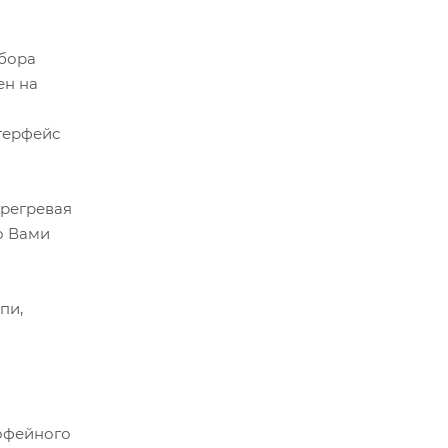
ыбора
ен на
терфейс
ерегревая
о Вами
пи,
кофейного