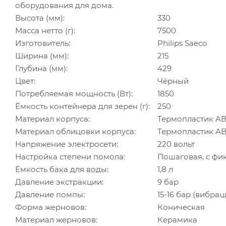
оборудования для дома.
Высота (мм):
330
Масса нетто (г):
7500
Изготовитель:
Philips Saeco
Ширина (мм):
215
Глубина (мм):
429
Цвет:
Чёрный
Потребляемая мощность (Вт):
1850
Ёмкость контейнера для зерен (г):
250
Материал корпуса:
Термопластик A
Материал облицовки корпуса:
Термопластик A
Напряжение электросети:
220 вольт
Настройка степени помола:
Пошаговая, с фи
Ёмкость бака для воды:
1,8 л
Давление экстракции:
9 бар
Давление помпы:
15-16 бар (вибра
Форма жерновов:
Коническая
Материал жерновов:
Керамика