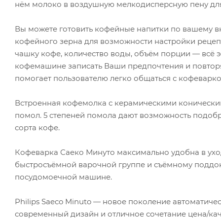
нём молоко в воздушную мелкодисперсную пену для 
Вы можете готовить кофейные напитки по вашему вк
кофейного зерна для возможности настройки рецепт
чашку кофе, количество воды, объём порции — всё 
кофемашине записать Ваши предпочтения и повтор
помогает пользователю легко общаться с кофеварко
Встроенная кофемолка с керамическими конически
помол. 5 степеней помола дают возможность подоб
сорта кофе.
Кофеварка Саеко Минуто максимально удобна в ухо
быстросъёмной варочной группе и съёмному поддон
посудомоечной машине.
Philips Saeco Minuto — новое поколение автоматич
современный дизайн и отличное сочетание цена/ка