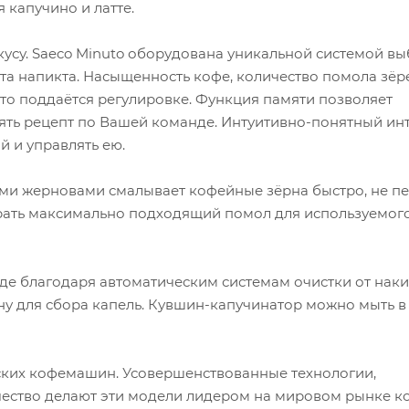
капучино и латте.
усу. Saeco Minuto оборудована уникальной системой в
а напикта. Насыщенность кофе, количество помола зёр
это поддаётся регулировке. Функция памяти позволяет
ять рецепт по Вашей команде. Интуитивно-понятный ин
й и управлять ею.
ми жерновами смалывает кофейные зёрна быстро, не п
рать максимально подходящий помол для используемог
де благодаря автоматическим системам очистки от наки
у для сбора капель. Кувшин-капучинатор можно мыть в
еских кофемашин. Усовершенствованные технологии,
чество делают эти модели лидером на мировом рынке 