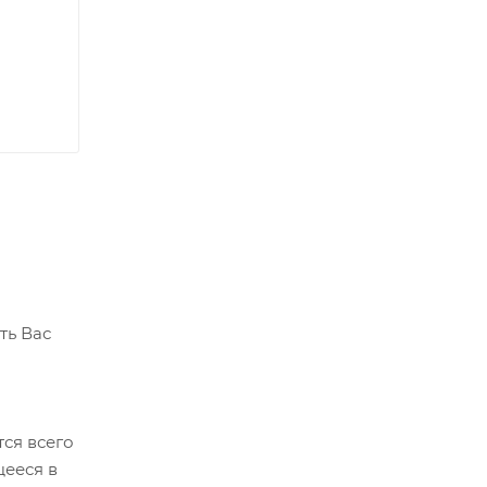
ть Вас
тся всего
щееся в