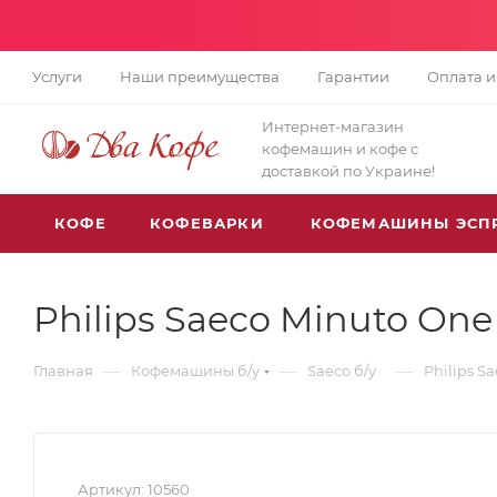
Услуги
Наши преимущества
Гарантии
Оплата и
Интернет-магазин
кофемашин и кофе с
доставкой по Украине!
КОФЕ
КОФЕВАРКИ
КОФЕМАШИНЫ ЭСП
Philips Saeco Minuto On
—
—
—
Главная
Кофемашины б/у
Saeco б/у
Philips S
Артикул:
10560