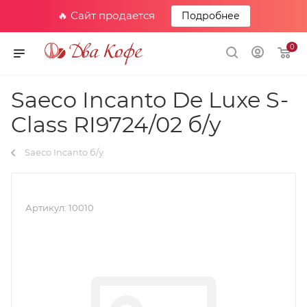
🔥 Сайт продается
Подробнее
0
Saeco Incanto De Luxe S-
Class RI9724/02 б/у
Saeco Incanto б/у
Артикул:
10010