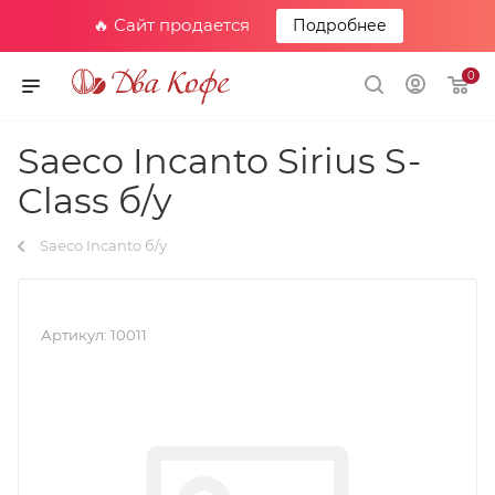
🔥 Сайт продается
Подробнее
0
Saeco Incanto Sirius S-
Class б/у
Saeco Incanto б/у
Артикул:
10011