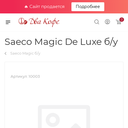
🔥 Сайт продается
Подробнее
0
Saeco Magic De Luxe б/у
Saeco Magic б/у
Артикул:
10003