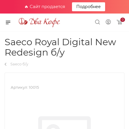
🔥 Сайт продается
Подробнее
0
Saeco Royal Digital New
Redesign б/у
Saeco б/у
Артикул:
10015