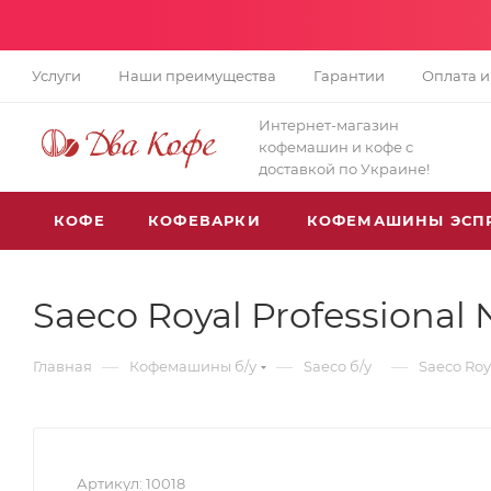
Услуги
Наши преимущества
Гарантии
Оплата и
Интернет-магазин
кофемашин и кофе с
доставкой по Украине!
КОФЕ
КОФЕВАРКИ
КОФЕМАШИНЫ ЭСП
Saeco Royal Professional 
—
—
—
Главная
Кофемашины б/у
Saeco б/у
Saeco Roy
Артикул:
10018