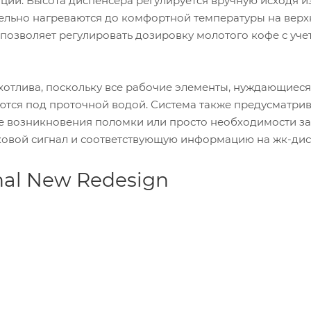
ии. Высота диспенсера регулируется вручную исходя и
ельно нагреваются до комфортной температуры на верх
озволяет регулировать дозировку молотого кофе с уче
отлива, поскольку все рабочие элементы, нуждающиеся
ются под проточной водой. Система также предусматрив
ае возникновения поломки или просто необходимости з
ковой сигнал и соответствующую информацию на жк-дис
nal New Redesign