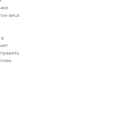
з
ней
том веса
 в
ает
аправить
плее.