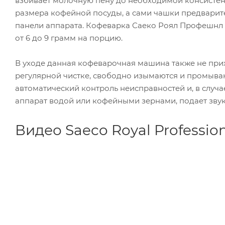
взбивает молочную пену до необходимой консистенц
размера кофейной посуды, а сами чашки предварит
панели аппарата. Кофеварка Саеко Роял Профешнл п
от 6 до 9 грамм на порцию.
В уходе данная кофеварочная машина также не прих
регулярной чистке, свободно изымаются и промыва
автоматический контроль неисправностей и, в случ
аппарат водой или кофейными зернами, подает зву
Видео Saeco Royal Professio