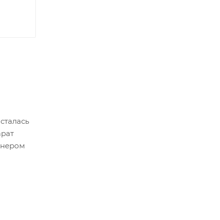
сталась
арат
йнером