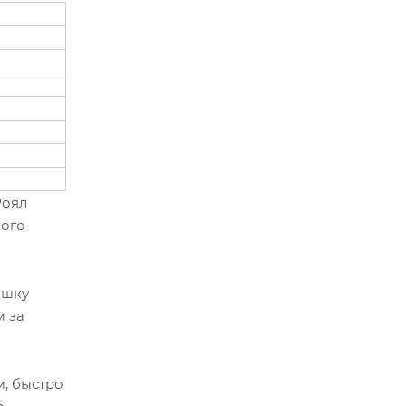
Роял
ного
ашку
м за
, быстро